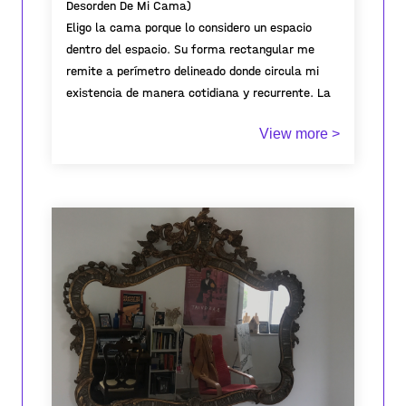
Desorden De Mi Cama)
places"
2022
-Cuando tengai las ansias dimelo. Si yo te digo
Eligo la cama porque lo considero un espacio
eso tambien ayudame
dentro del espacio. Su forma rectangular me
Llevo dos dias mi amor
remite a perímetro delineado donde circula mi
Ayer estaba pa la caga
existencia de manera cotidiana y recurrente. La
Pa la caga mi amor
cama como territorio íntimo que da cuenta de
View more >
una existencia pasajera.