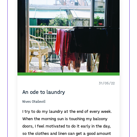
evolving. That is how I give myself a momentary
detalles de la ilustración, me pierdo en las finas
pause before I get into the unknown challenges
líneas y colores. Me lo se de memoria, aún así,
daily, and no matter what stage my emotions or
siempre descubro cosas nuevas. La nada no es la
concerns are at, to show off my gratitude to
nada, está llena de cosas, pero cada cosa me
myself and my shelter as my second place, my
hace detenerme y observar. Me hace presente en
sanctuary.
ese momento. Observar me adentra en mí, cada
pensamiento hila una situación, una experiencia,
a veces personas, a veces aromas.
31/05/22
An ode to laundry
Nives Otaševič
I try to do my laundry at the end of every week.
When the morning sun is touching my balcony
doors, I feel motivated to do it early in the day,
so the clothes and linen can get a good amount