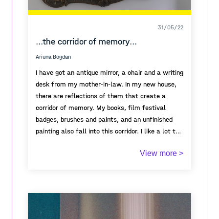
31/05/22
...the corridor of memory...
Ariuna Bogdan
I have got an antique mirror, a chair and a writing
desk from my mother-in-law. In my new house,
there are reflections of them that create a
corridor of memory. My books, film festival
badges, brushes and paints, and an unfinished
painting also fall into this corridor. I like a lot the
poster featuring the meeting with Artavazd
View more >
Peleshyan which I stole from the bulletin board...
All this was before the 24th of February. Since
then I have stopped working as a journalist, I
cannot paint and watch movies. Since the war in
Ukraine began, I have been looking at the portrait
of Sonya, which you can see next to my writing