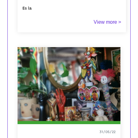
Es la
emoción estética que produce lo bello cuando va acompañado 
View more >
Que tiene una gran belleza o calidad.
Sublime es un adjetivo que proviene de
término sublimar. En el área de la
física, sublimar es el paso directo que lleva a la
materia del estado sólido al estado gaseoso, sin
pasar por el estado líquido.
De allí que se use el adjetivo sublime en un sentido
figurado en personas y obras que destacan del
conjunto en términos de excelencia, superioridad,
belleza y perfección.
Así, sublime se puede usar para exaltar el valor de
una poesía sublime, una pintura sublime, un arte
sublime. En este sentido, funcionan
31/05/22
como sinónimos los adjetivos extraordinario,