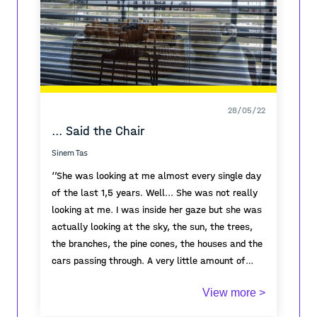
28/05/22
... Said the Chair
Sinem Tas
‘’She was looking at me almost every single day
of the last 1,5 years. Well... She was not really
looking at me. I was inside her gaze but she was
actually looking at the sky, the sun, the trees,
the branches, the pine cones, the houses and the
cars passing through. A very little amount of
cars passing through. Once I noticed she counted
I was here the whole time, I saw her making
View more >
the trees outside. She doubted what she
coffee, sitting on that couch, eating breakfast,
counted. She was not sure if some trees were
closing her eyes, listening to the birds, reading,