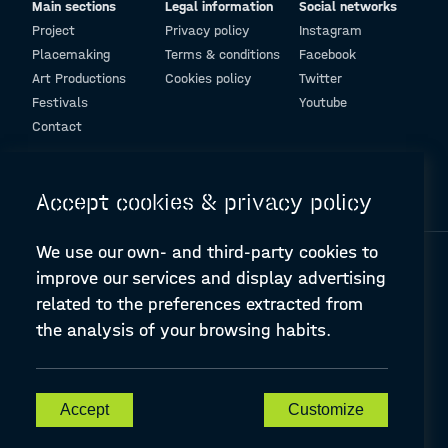
Main sections
Legal information
Social networks
Winner of the first award of the A-Place Mapping
Project
Privacy policy
Instagram
contest
"Share your artwork"
2021
Placemaking
Terms & conditions
Facebook
Art Productions
Cookies policy
Twitter
Festivals
Youtube
Contact
© Design and programming by
ARC Engineering and Architecture La Salle
Accept cookies & privacy policy
We use our own- and third-party cookies to
improve our services and display advertising
related to the preferences extracted from
the analysis of your browsing habits.
A-PLACE | Linking places through networked artistic practices
CREATIVE EUROPE Cooperation Project Agreement number
607457-CREA-1-2019-1-ES-CULT-COOP2
Accept
Customize