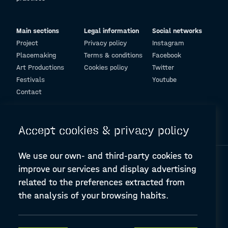
binnen kleinere kleinere patio. Deze trekt de
kenmerkende eigenschappen van de buitenwereld
naar binnen. Door de omkering van een ruimte in een
Main sections
Legal information
Social networks
ruimte ontstaat er een patio in een patio. Deze
Project
Privacy policy
Instagram
omkeerbaarheid vormt een drempelloze
Placemaking
Terms & conditions
Facebook
toegankelijkheid naar de innerlijke ruimte.
Art Productions
Cookies policy
Twitter
Zo wordt de onzichtbare wereld zichtbaar voor de
Festivals
Youtube
buitenwereld, en wordt de onzichtbare onzichtbaar.
Contact
© Design and programming by
ARC Engineering and Architecture La Salle
Accept cookies & privacy policy
We use our own- and third-party cookies to
improve our services and display advertising
related to the preferences extracted from
the analysis of your browsing habits.
A-PLACE | Linking places through networked artistic practices
CREATIVE EUROPE Cooperation Project Agreement number