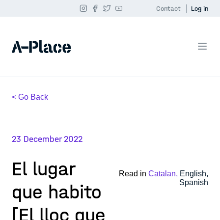
Contact
Log in
< Go Back
23 December 2022
El lugar
Read in
Catalan,
English,
Spanish
que habito
[El lloc que