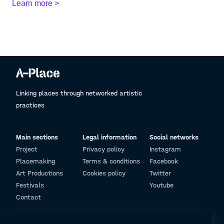
Learn more >
Linking places through networked artistic
practices
Main sections
Legal information
Social networks
Project
Privacy policy
Instagram
Placemaking
Terms & conditions
Facebook
Art Productions
Cookies policy
Twitter
Festivals
Youtube
Contact
© Design and programming by
ARC Engineering and Architecture La Salle