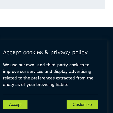
Accept cookies & privacy policy
We use our own- and third-party cookies to
improve our services and display advertising
© Design and programming by
ARC Engineering and Architecture La Salle
related to the preferences extracted from the
analysis of your browsing habits.
A-PLACE | Linking places through networked artistic practices
Accept
Customize
CREATIVE EUROPE Cooperation Project Agreement number
607457-CREA-1-2019-1-ES-CULT-COOP2