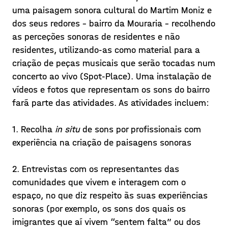
Sociais e Humanas da Universidade
uma paisagem sonora cultural do Martim Moniz e
Nova de Lisboa e o Projecto A-PLACE
dos seus redores - bairro da Mouraria - recolhendo
organizaram “A Sound Place”, um
Read in
EN
PT
as perceções sonoras de residentes e não
concerto-instalação interdiscip
residentes, utilizando-as como material para a
Posted on 21/01/16
criação de peças musicais que serão tocadas num
Learn more >
concerto ao vivo (Spot-Place). Uma instalação de
vídeos e fotos que representam os sons do bairro
fará parte das atividades. As atividades incluem:
1. Recolha
in situ
de sons por profissionais com
experiência na criação de paisagens sonoras
2. Entrevistas com os representantes das
comunidades que vivem e interagem com o
espaço, no que diz respeito às suas experiências
sonoras (por exemplo, os sons dos quais os
imigrantes que aí vivem “sentem falta” ou dos