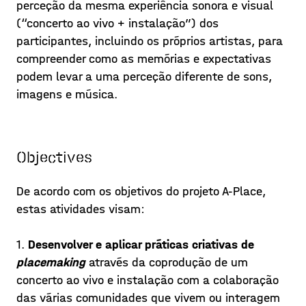
perceção da mesma experiência sonora e visual
(“concerto ao vivo + instalação”) dos
participantes, incluindo os próprios artistas, para
compreender como as memórias e expectativas
podem levar a uma perceção diferente de sons,
imagens e música.
A SOUND PLACE in Lisbon:
Objectives
Artists' Feelings
De acordo com os objetivos do projeto A-Place,
A Sound Place interpreters Adriano
estas atividades visam:
Aguiar (Double Bass), Henrique
Portovedo (Saxophone), Jaime Reis
1.
Desenvolver e aplicar práticas criativas de
(Electronics / Composer) and Miguel
placemaking
através da coprodução de um
Posted on 20/11/01
Rocha (Cello) from Duo Contracello,
concerto ao vivo e instalação com a colaboração
artists involved in the crea
das várias comunidades que vivem ou interagem
Learn more >