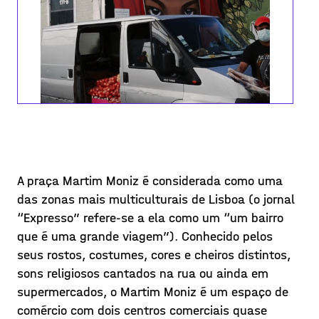
Passeios pela Mouraria
A praça Martim Moniz é considerada como uma
Uma das partes importantes do projeto
das zonas mais multiculturais de Lisboa (o jornal
A-Sound Place é trabalhar numa coleção
“Expresso” refere-se a ela como um “um bairro
audiovisual que possa representar os
que é uma grande viagem”). Conhecido pelos
sons de um bairro, neste caso da
seus rostos, costumes, cores e cheiros distintos,
Read in
EN
PT
Mouraria. Assim, desenvolveram-s
sons religiosos cantados na rua ou ainda em
Posted on 21/01/20
supermercados, o Martim Moniz é um espaço de
comércio com dois centros comerciais quase
Learn more >