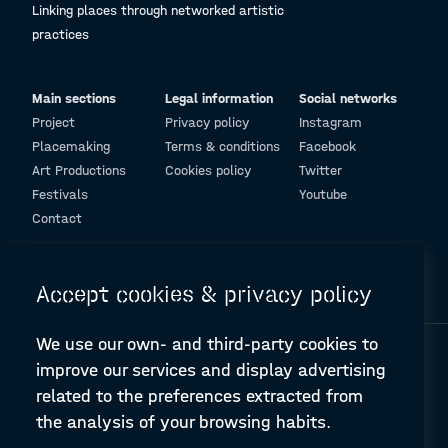
Linking places through networked artistic
practices
Main sections
Legal information
Social networks
Project
Privacy policy
Instagram
Placemaking
Terms & conditions
Facebook
Art Productions
Cookies policy
Twitter
Festivals
Youtube
Contact
© Design and programming by
ARC Engineering and Architecture La Salle
Accept cookies & privacy policy
We use our own- and third-party cookies to
improve our services and display advertising
related to the preferences extracted from
the analysis of your browsing habits.
A-PLACE | Linking places through networked artistic practices