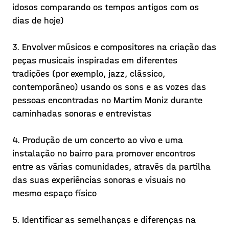
idosos comparando os tempos antigos com os
dias de hoje)
Performing A SOUND PLACE in
3. Envolver músicos e compositores na criação das
Lisbon
peças musicais inspiradas em diferentes
tradições (por exemplo, jazz, clássico,
Reflecting on “Performing A Sound
contemporâneo) usando os sons e as vozes das
Place” in Lisbon - A (travelling) Sound
pessoas encontradas no Martim Moniz durante
Place - Miguel Rocha (Cello), Adriano
caminhadas sonoras e entrevistas
Aguiar (Double Bass), Jaime Reis
Posted on 20/11/01
(Composer) and Henrique Portovedo (Sa
4. Produção de um concerto ao vivo e uma
Learn more >
instalação no bairro para promover encontros
entre as várias comunidades, através da partilha
das suas experiências sonoras e visuais no
mesmo espaço físico
5. Identificar as semelhanças e diferenças na