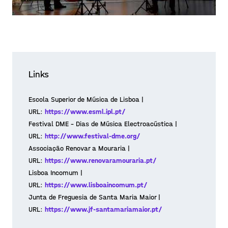
Creating A SOUND PLACE in
Lisbon II
Junior composers Marta Domingues,
Links
Ana Roque, Mariana Ribeiro, Mariana
Escola Superior de Música de Lisboa |
Vieira and Francisco Rosa reflect on their
URL:
https://www.esml.ipl.pt/
respective experiences in creating "A
Festival DME – Dias de Música Electroacústica |
Posted on 20/10/31
Sound Place" in Lisbon. They speak of t
URL:
http://www.festival-dme.org/
Learn more >
Associação Renovar a Mouraria |
URL:
https://www.renovaramouraria.pt/
Lisboa Incomum |
URL:
https://www.lisboaincomum.pt/
Junta de Freguesia de Santa Maria Maior |
URL:
https://www.jf-santamariamaior.pt/