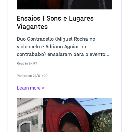
Ensaios | Sons e Lugares
Viagantes
Duo Contracello (Miguel Rocha no
violoncelo e Adriano Aguiar no
contrabaixo) ensaiaram para o evento
Sons e Lugares Viajantes. Este é um
Read in
EN
PT
projecto colaborativo com a Classe de
Posted on 21/01/20
Composiç
Learn more >