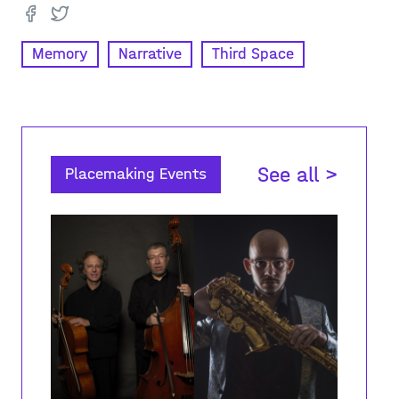
Memory
Narrative
Third Space
See all >
Placemaking Events